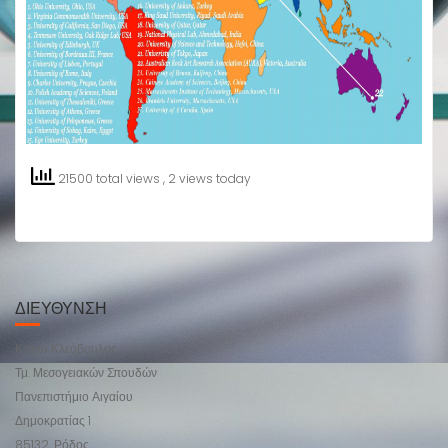
21500 total views
, 2 views today
ΔΙΕΥΘΥΝΣΗ
Κτίριο Κλεόβουλος
Τμ. Μεσογειακών Σπουδών
Πανεπιστήμιο Αιγαίου
Δημοκρατίας 1
85132, Ρόδος