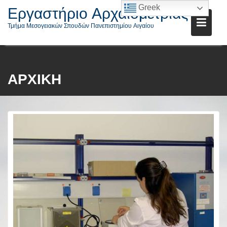
Εργαστήριο Αρχαιομετρίας
Greek
Τμήμα Μεσογειακών Σπουδών Πανεπιστημίου Αιγαίου
Μεταπηδήστε
στο
ΑΡΧΙΚΉ
περιεχόμενο