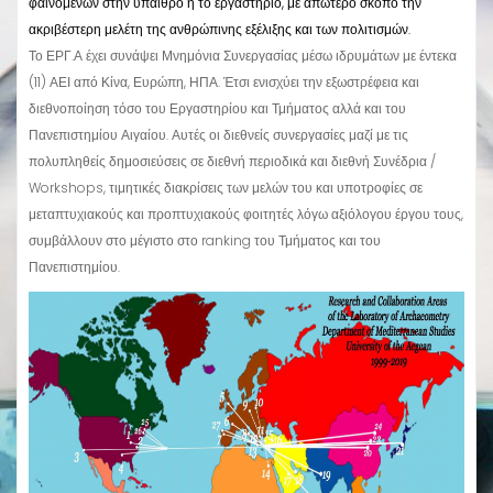
φαινομένων στην ύπαιθρο ή το εργαστήριο, με απώτερο σκοπό την
ακριβέστερη μελέτη της ανθρώπινης εξέλιξης και των πολιτισμών.
Το ΕΡΓ.Α έχει συνάψει Μνημόνια Συνεργασίας μέσω ιδρυμάτων με έντεκα
(11) ΑΕΙ από Κίνα, Ευρώπη, ΗΠΑ. Έτσι ενισχύει την εξωστρέφεια και
διεθνοποίηση τόσο του Εργαστηρίου και Τμήματος αλλά και του
Πανεπιστημίου Αιγαίου. Αυτές οι διεθνείς συνεργασίες μαζί με τις
πολυπληθείς δημοσιεύσεις σε διεθνή περιοδικά και διεθνή Συνέδρια /
Workshops, τιμητικές διακρίσεις των μελών του και υποτροφίες σε
μεταπτυχιακούς και προπτυχιακούς φοιτητές λόγω αξιόλογου έργου τους,
συμβάλλουν στο μέγιστο στο ranking του Τμήματος και του
Πανεπιστημίου.