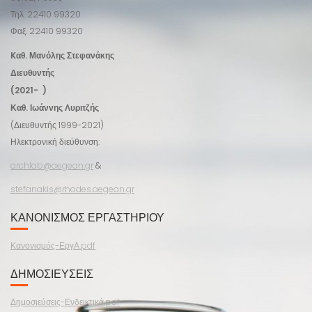
Τηλ. 22410 99320
Φαξ. 22410 99320
Kαθ. Μανόλης Στεφανάκης
Διευθυντής
(2021- )
Καθ. Ιωάννης Λυριτζής
(Διευθυντής 1999-2021)
Ηλεκτρονική διεύθυνση:
archlab@aegean.gr
&
stefanakis@rhodes.aegean.gr
ΚΑΝΟΝΙΣΜΌΣ ΕΡΓΑΣΤΗΡΊΟΥ
Κανονισμός-ΕργΑ.pdf
ΔΗΜΟΣΙΕΎΣΕΙΣ
Δημοσιεύσεις-Ενδεικτικά.pdf