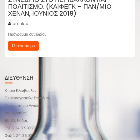
ΠΟΛΙΤΙΣΜΌ. (ΚΑΙΦΈΓΚ – ΠΑΝ/ΜΙΟ
ΧΕΝΆΝ, ΙΟΎΝΙΟΣ 2019)
archlab
Πρόγραμμα συνεδρίου
Περισσότερα
ΔΙΕΥΘΥΝΣΗ
Κτίριο Κλεόβουλος
Τμ. Μεσογειακών Σπουδών
Πανεπιστήμιο Αιγαίου
Δημοκρατίας 1
85132, Ρόδος
Τηλ. 22410 99320
Φαξ. 22410 99320