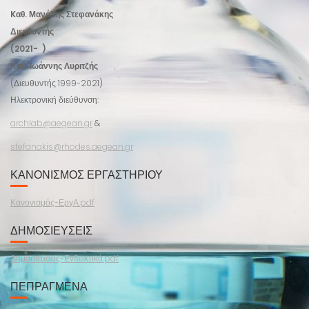
Kαθ. Μανόλης Στεφανάκης
Διευθυντής
(2021- )
Καθ. Ιωάννης Λυριτζής
(Διευθυντής 1999-2021)
Ηλεκτρονική διεύθυνση:
archlab@aegean.gr
&
stefanakis@rhodes.aegean.gr
ΚΑΝΟΝΙΣΜΌΣ ΕΡΓΑΣΤΗΡΊΟΥ
Κανονισμός-ΕργΑ.pdf
ΔΗΜΟΣΙΕΎΣΕΙΣ
Δημοσιεύσεις-Ενδεικτικά.pdf
ΠΕΠΡΑΓΜΈΝΑ