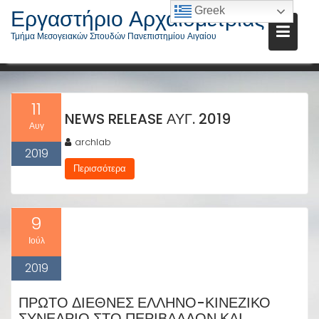
Μεταπηδήστε
Εργαστήριο Αρχαιομετρίας
Greek
στο
Τμήμα Μεσογειακών Σπουδών Πανεπιστημίου Αιγαίου
ΣΥΝΤΆΚΤΗΣ:
ARCHLAB
περιεχόμενο
11
NEWS RELEASE ΑΥΓ. 2019
Αυγ
archlab
2019
Περισσότερα
9
Ιούλ
2019
ΠΡΏΤΟ ΔΙΕΘΝΈΣ ΕΛΛΗΝΟ-ΚΙΝΕΖΙΚΌ
ΣΥΝΈΔΡΙΟ ΣΤΟ ΠΕΡΙΒΆΛΛΟΝ ΚΑΙ